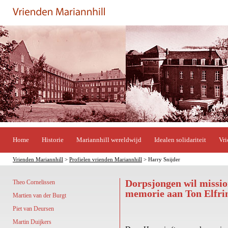
Home
Historie
Mariannhill wereldwijd
Idealen solidariteit
Vri
Vrienden Mariannhill
>
Profielen vrienden Mariannhill
> Harry Snijder
Dorpsjongen wil missio
Theo Cornelissen
memorie aan Ton Elfri
Martien van der Burgt
Piet van Deursen
Martin Duijkers