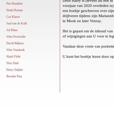
Door Harry is (tevens als een i
Piet Hendriks
voorjaar van 2020 overleden is)
Henk Homan
een boekje geschreven over zij
drijfveren tiijdens zijn Mariannhi
Cor Klaver
in Mook en later Venray.
Juul van de Kolk
Ad Maas
Het is gepast om de inhoud van 
of wijzigingen aan U voor te le
Wim Overvelde
David Rikkers
Vandaar deze vorm van portrette
Wim Vrasdonk
U kunt het boekje lezen door o
Huub Flohr
Nico Smit
Harry Snijder
Broeder Pius