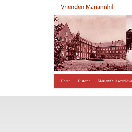
Home
Historie
Mariannhill wereldw