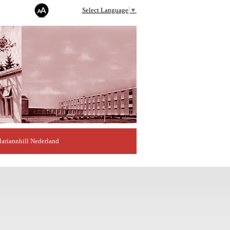
Select Language
▼
ariannhill Nederland