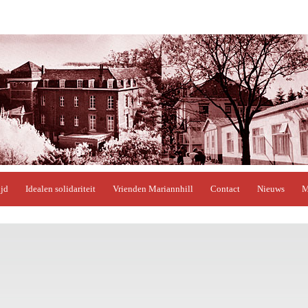
ijd
Idealen solidariteit
Vrienden Mariannhill
Contact
Nieuws
M