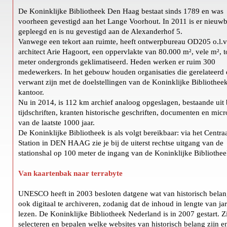
De Koninklijke Bibliotheek Den Haag bestaat sinds 1789 en was
voorheen gevestigd aan het Lange Voorhout. In 2011 is er nieu
gepleegd en is nu gevestigd aan de Alexanderhof 5.
Vanwege een tekort aan ruimte, heeft ontwerpbureau OD205 o.l.v
architect Arie Hagoort, een oppervlakte van 80.000 m², vele m², t
meter ondergronds geklimatiseerd. Heden werken er ruim 300
medewerkers. In het gebouw houden organisaties die gerelateerd 
verwant zijn met de doelstellingen van de Koninklijke Bibliothee
kantoor.
Nu in 2014, is 112 km archief analoog opgeslagen, bestaande uit
tijdschriften, kranten historische geschriften, documenten en micr
van de laatste 1000 jaar.
De Koninklijke Bibliotheek is als volgt bereikbaar: via het Centra
Station in DEN HAAG zie je bij de uiterst rechtse uitgang van de
stationshal op 100 meter de ingang van de Koninklijke Bibliothee
Van kaartenbak naar terrabyte
UNESCO heeft in 2003 besloten datgene wat van historisch belan
ook digitaal te archiveren, zodanig dat de inhoud in lengte van jar
lezen. De Koninklijke Bibliotheek Nederland is in 2007 gestart. Zi
selecteren en bepalen welke websites van historisch belang zijn e