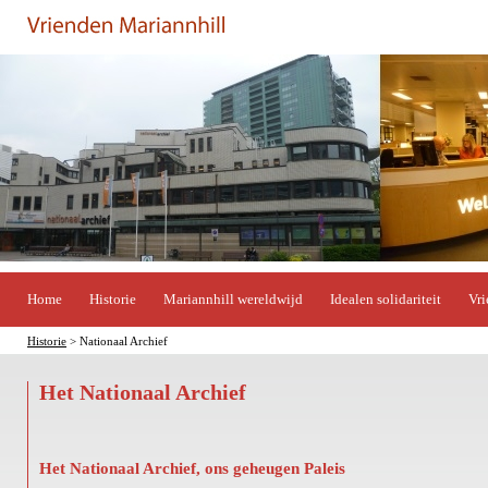
Home
Historie
Mariannhill wereldwijd
Idealen solidariteit
Vri
Historie
> Nationaal Archief
Het Nationaal Archief
Het Nationaal Archief, ons geheugen Paleis