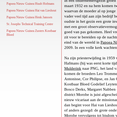
In een ondernemersgezin groeit 
Papoea Nieuw Guinea Huub Hofmans
maart 1932 en na hem komen twe
Papoea Nieuw Guinea Hai van Lieshout
waarvan de moeder al op jonge le
vader veel tijd aan zijn bedrijf b
Papoea Nieuw Guinea Henk Janssen
oudste in het gezin een grote in
St. Josephs Technical Training Centre
met een groot observatievermoge
Papoea Nieuw Guinea Zusters Kostbaar
goed van pas gekomen. Heel vredi
Bloed
zit voor te bereiden op de nacht
eind van de wereld in
Papoea N
2009. In een volle kerk wachten
Na zijn priesterwijding in 1959 
Hafmans (hij was eerst korte ti
Mulderink
naar PNG, het land va
komen de broeders Leo Trommel
Antonisse, Cor Philipse, en Jan
Kostbaar Bloed Godelief Leyten
Bosco Derks, Margaret Nabben e
district Morobe is juist afgesc
nieuw vicariaat aan de missiona
dan begint voor Hai van Liesho
of anders gezegd: de grote onde
Morobe vervolgens tot bisdom ve