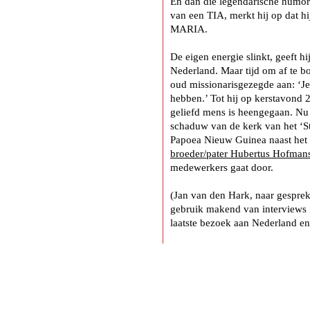
En dan die legendarische humor. A
van een TIA, merkt hij op dat h
MARIA.
De eigen energie slinkt, geeft hij
Nederland. Maar tijd om af te b
oud missionarisgezegde aan: ‘Je 
hebben.’ Tot hij op kerstavond 20
geliefd mens is heengegaan. Nu h
schaduw van de kerk van het ‘St
Papoea Nieuw Guinea naast het 
broeder/pater Hubertus Hofman
medewerkers gaat door.
(Jan van den Hark, naar gespre
gebruik makend van interviews in
laatste bezoek aan Nederland en