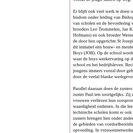
Er blijft ook veel werk te doen 
bisdom onder leiding van Bisho
van scholen en de bevordering v
broeders Leo Trommelen, Jan K
Hofmans) en ook broeder Werner
de door hen opgerichte St Joseph
dit initiatief een bouw- en meub
Boys (JOB). Op de school word
waar de boys werkervaring op do
school en het bedrijfsleven. Re
jongens immers vooral door geb
door de veelal blanke werkgeve
Parallel daaraan doen de zuster
zuster Paul iets soortgelijks. Zij
vrouwen verliezen hun oorspronk
waardigheid ontlenen. In die le
technische scholen komt er ook
zusters brengen hen onder ande
de gebieden van voedselbereidi
opvoeding. In vrouwennetwerke