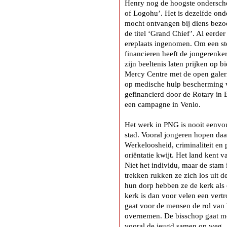
Henry nog de hoogste onderschei
of Logohu’. Het is dezelfde ond
mocht ontvangen bij diens bez
de titel ‘Grand Chief’. Al eerder
ereplaats ingenomen. Om een st
financieren heeft de jongerenke
zijn beeltenis laten prijken op bi
Mercy Centre met de open galeri
op medische hulp bescherming v
gefinancierd door de Rotary in 
een campagne in Venlo.
Het werk in PNG is nooit eenvo
stad. Vooral jongeren hopen daa
Werkeloosheid, criminaliteit en 
oriëntatie kwijt. Het land kent
Niet het individu, maar de stam i
trekken rukken ze zich los uit 
hun dorp hebben ze de kerk als 
kerk is dan voor velen een vert
gaat voor de mensen de rol van
overnemen. De bisschop gaat m
vooral de jeugd samen op weg.