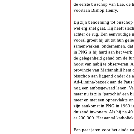
de eerste bisschop van Lae, de
voortaan Bishop Henry.
Bij zijn benoeming tot bisschop 
wel erg snel gaat. Hij heeft slec
achter de rug. Een eenvoudige 
vooral groeit hij uit tot hun gel
samenwerken, ondernemen, dat is
in PNG is hij hard aan het werk 
de gelegenheid gehad om de func
hoort van nabij te observeren. 
provincie van Mariannhill hem 
bisschop aan liggend onder de a
Ad-Limina-bezoek aan de Paus m
nog een ambtsgewaad lenen. Van
maar nu is zijn ‘parochie’ een
meer en met een oppervlakte ong
zijn aankomst in PNG in 1960 i
duizend inwoners. Als hij na 40 
er 200.000. Het aantal katholiek
Een paar jaren voor het einde v