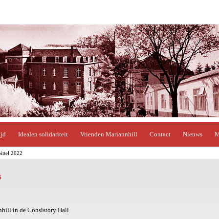
ijd
Idealen solidariteit
Vrienden Mariannhill
Contact
Nieuws
M
ittel 2022
s
hill in de Consistory Hall