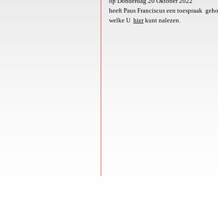
op Donderdag 20 Oktober 2022
heeft Paus Franciscus een toespraak geh
welke U
hier
kunt nalezen.