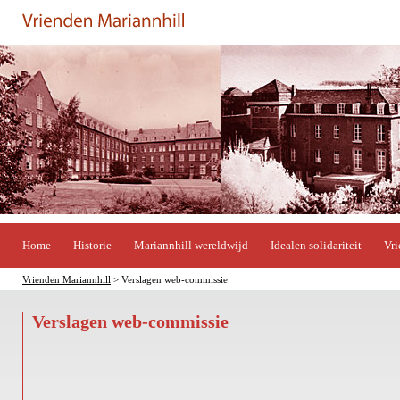
Home
Historie
Mariannhill wereldwijd
Idealen solidariteit
Vri
Vrienden Mariannhill
> Verslagen web-commissie
Verslagen web-commissie