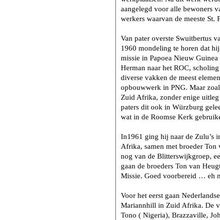
aangelegd voor alle bewoners van
werkers waarvan de meeste St. 
Van pater overste Swuitbertus 
1960 mondeling te horen dat hi
missie in Papoea Nieuw Guinea 
Herman naar het ROC, scholing 
diverse vakken de meest element
opbouwwerk in PNG. Maar zoals
Zuid Afrika, zonder enige uitle
paters dit ook in Würzburg gele
wat in de Roomse Kerk gebruike
In1961 ging hij naar de Zulu’s 
Afrika, samen met broeder Ton 
nog van de Blitterswijkgroep, ee
gaan de broeders Ton van Heugt
Missie. Goed voorbereid … eh n
Voor het eerst gaan Nederlandse 
Mariannhill in Zuid Afrika. De 
Tono ( Nigeria), Brazzaville, 