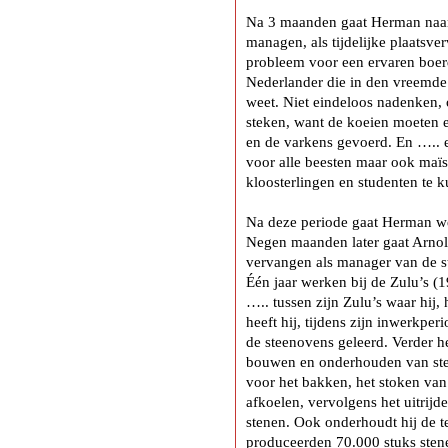
Na 3 maanden gaat Herman naar 
managen, als tijdelijke plaatsv
probleem voor een ervaren boer
Nederlander die in den vreemde 
weet. Niet eindeloos nadenken,
steken, want de koeien moeten
en de varkens gevoerd. En ….. e
voor alle beesten maar ook maïs
kloosterlingen en studenten te k
Na deze periode gaat Herman we
Negen maanden later gaat Arnold 
vervangen als manager van de st
Één jaar werken bij de Zulu’s (1
….. tussen zijn Zulu’s waar hij,
heeft hij, tijdens zijn inwerkper
de steenovens geleerd. Verder h
bouwen en onderhouden van stee
voor het bakken, het stoken van 
afkoelen, vervolgens het uitrijd
stenen. Ook onderhoudt hij de t
produceerden 70.000 stuks sten