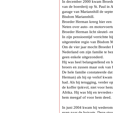
In december 2000 kwam Broeder 
van de boerderij op St. Paul in 
garage van Mariannhill de sept
Bisdom Mariannhill.
Broeder Herman kreeg hier een 
Neten over auto- en motorvoert
Broeder Herman licht sleutel- en
In zijn pensioentijd verrichtte h
uitgestrekte regio van Bisdom M
Om de vier jaar mocht Broeder
Nederland om zijn familie te be
geen enkele uitgezonderd.
Hij was heel belangstellend en 
broers en zussen maar ook van 
De hele familie constateerde da
Herman) als hij op verlof kwam a
had. Als hij terugging, verder o
de koffer tjokvol, niet voor he
Afrika. Hij was blij en tevreden
hem meegaf of voor hem deed.
In juni 2004 kwam hij wederom m
even naar de huisarts. Deze stu