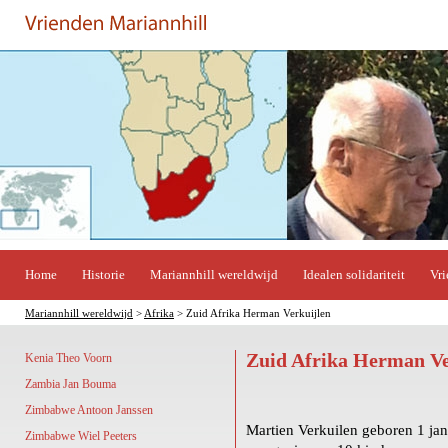
Home
Historie
Mariannhill wereldwijd
Idealen solidariteit
Vri
Mariannhill wereldwijd
>
Afrika
> Zuid Afrika Herman Verkuijlen
Zuid Afrika Herman Ve
Kenia Theo Voorn
Zambia Jan Bouma
Zimbabwe Antoon Janssen
Martien Verkuilen geboren 1 janu
Zimbabwe Wiel Peeters