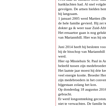
hartklachten had. Al snel volgd
gevolgen. De artsen hielden he
hij langzaam.
1 januari 2005 werd Martien (Br
de hele familie gevierd. Hij zei 
dokter ga ik weer naar Zuid-Afri
Het ernaartoe gaan is nog geluk
van Mariannhill. Hier was hij ni
Juni 2014 heeft hij besloten vo
bij de bisschop van Mariannhill
werd.
Hier op Missiehuis St. Paul in A
beleefd tussen zijn medebroeder
Het laatste jaar moest hij drie 
veel energie kostte. Broeder He
zijn medebroeders in het convent
bijgestaan zolang het kon.
Op donderdag 18 augustus 2016 
gebracht.
Er werd longontsteking geconsta
niet te verwachten. De familie h