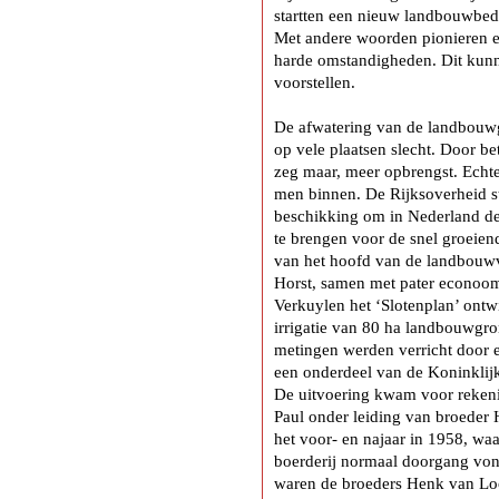
startten een nieuw landbouwbedr
Met andere woorden pionieren e
harde omstandigheden. Dit kunnen
voorstellen.
De afwatering van de landbouwg
op vele plaatsen slecht. Door bet
zeg maar, meer opbrengst. Echter
men binnen. De Rijksoverheid st
beschikking om in Nederland d
te brengen voor de snel groeien
van het hoofd van de landbouwvo
Horst, samen met pater econoo
Verkuylen het ‘Slotenplan’ ontwi
irrigatie van 80 ha landbouwgro
metingen werden verricht door 
een onderdeel van de Koninklij
De uitvoering kwam voor rekeni
Paul onder leiding van broeder 
het voor- en najaar in 1958, wa
boerderij normaal doorgang vo
waren de broeders Henk van Lo