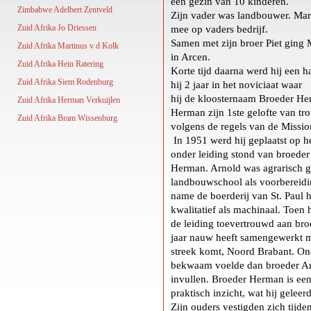
een gezin van 10 kinderen.
Zimbabwe Adelbert Zentveld
Zijn vader was landbouwer. Mart
Zuid Afrika Jo Driessen
mee op vaders bedrijf.
Samen met zijn broer Piet ging M
Zuid Afrika Martinus v d Kolk
in Arcen.
Zuid Afrika Hein Ratering
Korte tijd daarna werd hij een h
Zuid Afrika Siem Rodenburg
hij 2 jaar in het noviciaat waar
hij de kloosternaam Broeder H
Zuid Afrika Herman Verkuijlen
Herman zijn 1ste gelofte van tr
Zuid Afrika Bram Wissenburg
volgens de regels van de Missio
In 1951 werd hij geplaatst op h
onder leiding stond van broeder
Herman. Arnold was agrarisch go
landbouwschool als voorbereidin
name de boerderij van St. Paul h
kwalitatief als machinaal. Toen 
de leiding toevertrouwd aan bro
jaar nauw heeft samengewerkt m
streek komt, Noord Brabant. On
bekwaam voelde dan broeder Ar
invullen. Broeder Herman is e
praktisch inzicht, wat hij geleer
Zijn ouders vestigden zich tijde