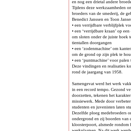
en nog een drietal andere broede
Tijdens deze werkzaamheden o
broeders van de smederij, de ge
Benedict Janssen en Toon Janse
• een verrijdbare verblijfplek v
• een ‘verrijdbare kraan’ op e
om sloten onder de juiste hoek 
tientallen doorgangen
• een ‘zodenmachine’ om kanten
om de grond op zijn plek te ho
• een ‘puntmachine’ voor palen 
Deze vindingen en realisaties 
rond de jaargang van 1958.
Samengevat werd het werk vakk
in een record tempo. Gezond ver
doorzetten, tekenen het karakte
missiewerk. Mede door verbeter
studenten en juvenisten laten s
Dezelfde ploeg medebroeders o
ondergrond en zij boorden van d
kloosterpoort, alsmede rondom he
werkplaatsen. Na dit werk werd