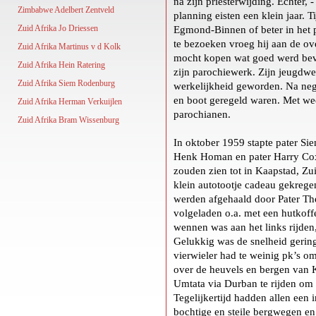
na zijn priesterwijding. Echter,
Zimbabwe Adelbert Zentveld
planning eisten een klein jaar. T
Zuid Afrika Jo Driessen
Egmond-Binnen of beter in het 
te bezoeken vroeg hij aan de ove
Zuid Afrika Martinus v d Kolk
mocht kopen wat goed werd bev
Zuid Afrika Hein Ratering
zijn parochiewerk. Zijn jeugdw
Zuid Afrika Siem Rodenburg
werkelijkheid geworden. Na ne
en boot geregeld waren. Met w
Zuid Afrika Herman Verkuijlen
parochianen.
Zuid Afrika Bram Wissenburg
In oktober 1959 stapte pater Si
Henk Homan en pater Harry Cox 
zouden zien tot in Kaapstad, Zu
klein autotootje cadeau gekregen
werden afgehaald door Pater Th
volgeladen o.a. met een hutkoffe
wennen was aan het links rijden, 
Gelukkig was de snelheid gerin
vierwieler had te weinig pk’s o
over de heuvels en bergen van K
Umtata via Durban te rijden om n
Tegelijkertijd hadden allen ee
bochtige en steile bergwegen en