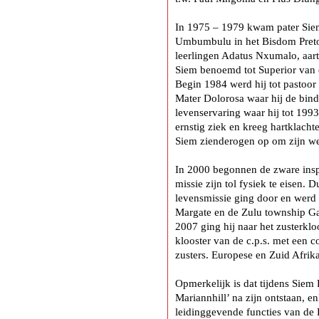
In 1975 – 1979 kwam pater Siem
Umbumbulu in het Bisdom Pretor
leerlingen Adatus Nxumalo, aar
Siem benoemd tot Superior van 
Begin 1984 werd hij tot pastoor
Mater Dolorosa waar hij de bind
levenservaring waar hij tot 199
ernstig ziek en kreeg hartklach
Siem zienderogen op om zijn wer
In 2000 begonnen de zware insp
missie zijn tol fysiek te eisen. D
levensmissie ging door en werd
Margate en de Zulu township Gam
2007 ging hij naar het zusterkloo
klooster van de c.p.s. met een 
zusters. Europese en Zuid Afrik
Opmerkelijk is dat tijdens Sie
Mariannhill’ na zijn ontstaan, en
leidinggevende functies van d