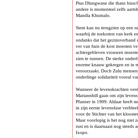
Pius Dlungwane die thans bissch
andere is momenteel zelfs aartsb
Mandla Khumalo.
Siem kan nu terugzien op een s
waarbij de toekomst van kerk en 
ondanks dat het gezinsverband 
ver van huis de kost moesten ve
achtergebleven vrouwen moeste
zien te runnen. De sterke onderli
enorme knauw gekregen en in me
veroorzaakt. Doch Zulu mensen b
onderlinge solidariteit vooral v
Wanneer de levenskrachten verd
Mariannhill gaan om zijn levens
Pfanner in 1909. Aldaar heeft m
in zijn eerste levensfase verble
voor de Stichter van het klooster
Maar voorlopig is het nog niet z
rust en is daarnaast nog steeds a
Ixopo.