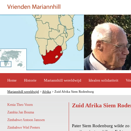
Home
Historie
Mariannhill wereldwijd
Idealen solidariteit
Vri
Mariannhill wereldwijd
>
Afrika
> Zuid Afrika Siem Rodenburg
Zuid Afrika Siem Rod
Kenia Theo Voorn
Zambia Jan Bouma
Zimbabwe Antoon Janssen
Pater Siem Rodenburg wilde zo s
Zimbabwe Wiel Peeters