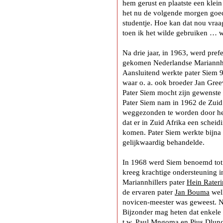
hem gerust en plaatste een klein
het nu de volgende morgen goed?
studentje. Hoe kan dat nou vraa
toen ik het wilde gebruiken … 
Na drie jaar, in 1963, werd pref
gekomen Nederlandse Mariannhi
Aansluitend werkte pater Siem 
waar o. a. ook broeder Jan Gre
Pater Siem mocht zijn gewenste 
Pater Siem nam in 1962 de Zuid 
weggezonden te worden door het 
dat er in Zuid Afrika een schei
komen. Pater Siem werkte bijna u
gelijkwaardig behandelde.
In 1968 werd Siem benoemd tot r
kreeg krachtige ondersteuning 
Mariannhillers pater
Hein Rater
de ervaren pater
Jan Bouma
welk
novicen-meester was geweest. Na 
Bijzonder mag heten dat enkele v
t.w. Paul Mngoma en Pius Dlun